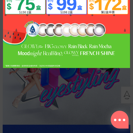
散
光
其
他
BLOG
關
於
購