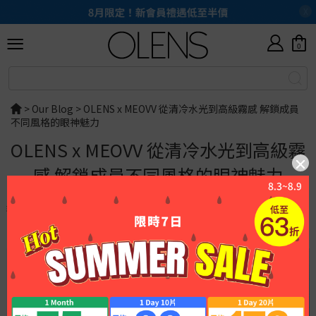
X
0
ALL
本
月
優
>
Our Blog
>
OLENS x MEOVV 從清冷水光到高級霧感 解鎖成員
新
惠
不同風格的眼神魅力
手
OLENS x MEOVV 從清冷水光到高級霧
入
門
感 解鎖成員不同風格的眼神魅力
透
明
編輯
: OLENSHK / 2026-03-13
相關商品
(5)
評論
(0)
BEST
1
DAY
1
MONTH